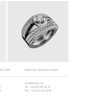
ELS 2026
Website by:
Stoëmp
&
Itcmedia
info@diamani.com
6
Tel : +32 (0) 3 234 34 78
N
Fax : +32 (0) 3 231 46 96