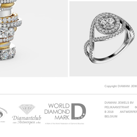
Copyright DIAMANI JEW
DIAMANI JEWELS BV
PELIKAANSTRAAT 6
B 2018 ANTWERPE
BELGIUM